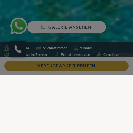
GALERIE ANSEHEN
Schlafen 14
5 Schlafzimmer
5 Bäder
Klimaanlage im Zimmer
Frühstücksservice
Concierge
Kochservice
Poolheizung
Schwimmbecken
VERFÜGBARKEIT PRÜFEN
Wi-Fi
Teilen
Zu Favoriten hinzufügen
Unser Blick
Unser Blick
Eine geräumige, voll ausgestattete Villa in Gehweite zu