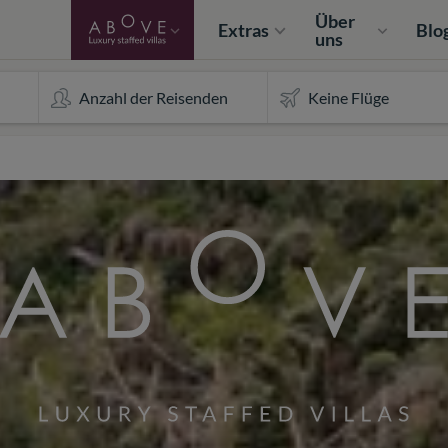
Über
Extras
Blo
uns