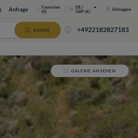
Favoriten
DE /
g
Anfrage
Einloggen
(0)
GBP (£)
+4922182827183
SUCHE
GALERIE ANSEHEN