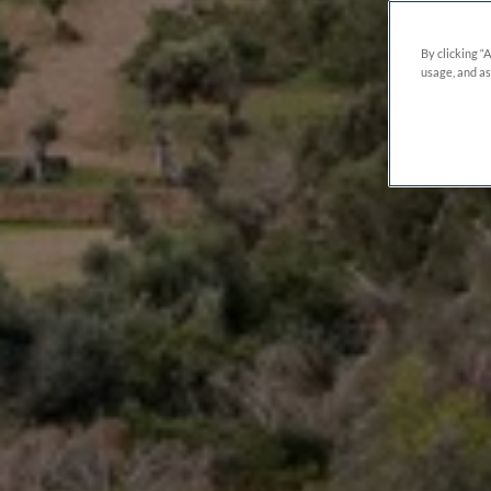
By clicking “
usage, and as