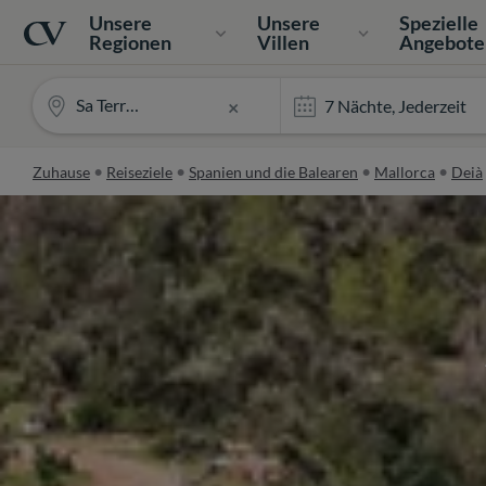
Navigation
Home
Unsere
Unsere
Spezielle
Regionen
Villen
Angebote
Sa Terra Rotja
×
Zuhause
Reiseziele
Spanien und die Balearen
Mallorca
Deià