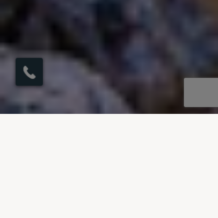
×
Möchten Sie einen
Rückruf in 1 Minute?
UNSERE REISEZIELE
Villen zum Mieten in Cala d’Or
Unsere Villen in Cala d’Or befinden sich in der
Nähe von Sandstränden und üppigen Wäldern,