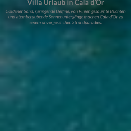
Villa Urlaub in Cala d’Or
Goldener Sand, springende Delfine, von Pinien gesäumte Buchten
und atemberaubende Sonnenuntergänge machen Cala d’Or zu
einem unvergesslichen Strandparadies.