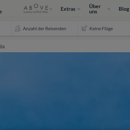
e
Über
Extras
Blog
e
uns
dia