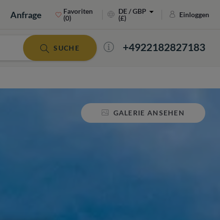
Favoriten
DE / GBP
Anfrage
Einloggen
(0)
(£)
+4922182827183
SUCHE
GALERIE ANSEHEN