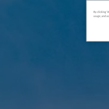
By clicking “
usage, and as