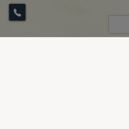
×
Hier klicken, um den
Rückruf zu
veranlassen.
UNSERE REISEZIELE
Luxus-Ferienwohnungen in St
Peter
VILLEN ANSEHEN IN HL. PETRUS
Erfahre mehr über Hl. Petrus