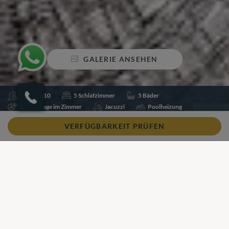
GALERIE ANSEHEN
Schlafen 10
5 Schlafzimmer
5 Bäder
Klimaanlage im Zimmer
Jacuzzi
Poolheizung
Schwimmbecken
Tischtennis
Uferpromenade
VERFÜGBARKEIT PRÜFEN
Wi-Fi
Teilen
Zu Favoriten hinzufügen
Unser Blick
Unser Blick