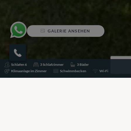
GALERIE ANSEHEN
Schlafen 6
3 Schlafzimmer
3 Bäder
Klimaanlage im Zimmer
Schwimmbecken
Wi-Fi
Teilen
Zu Favoriten hinzufügen
Preise für diese Immobilie sind auf Anfrage erhältlich.
Bitte rufen Sie die untenstehende Nummer an, um mit
einem Villa-Spezialisten über Preise und Verfügbarkeit
zu sprechen.