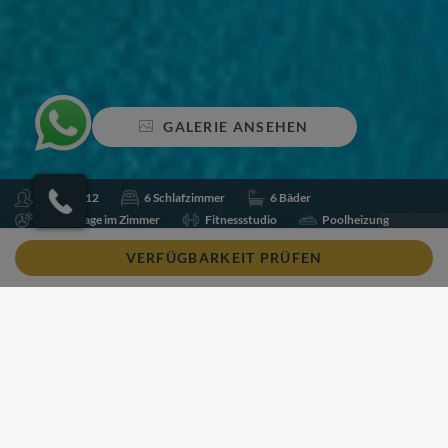
GALERIE ANSEHEN
Schlafen 12
6 Schlafzimmer
6 Bäder
Klimaanlage im Zimmer
Fitnessstudio
Poolheizung
Schwimmbecken
Tischtennis
Tennisplatz
VERFÜGBARKEIT PRÜFEN
Wi-Fi
Teilen
Zu Favoriten hinzufügen
Unser Blick
Unser Blick