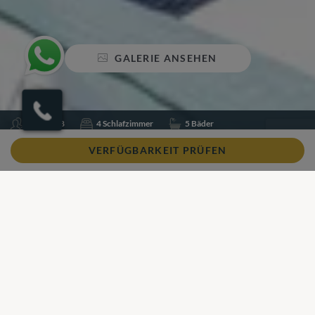
GALERIE ANSEHEN
Schlafen 8
4 Schlafzimmer
5 Bäder
Klimaanlage im Zimmer
Infinity-Pool
Schwimmbecken
VERFÜGBARKEIT PRÜFEN
Wi-Fi
Teilen
Zu Favoriten hinzufügen
Unser Blick
Unser Blick
In der Nähe der Küste und etwas außerhalb von Nidri bietet