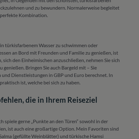
gnet, in Gegenden mit den schönsten, türkisfarbenen
rückzulehnen und zu bewundern. Normalerweise begleitet
 perfekte Kombination.
, in türkisfarbenem Wasser zu schwimmen oder
essen an Bord mit Freunden und Familie zu genießen, ist
en, sich den Einheimischen anzuschließen, nehmen Sie sich
u genießen. Bringen Sie auch Bargeld mit – Sie
und Dienstleistungen in GBP und Euro berechnet. In
raktisch ist, welche bei sich zu haben.
hlen, die in Ihrem Reiseziel
ich spiele gerne „Punkte an den Türen“ sowohl in der
en, ist auch eine großartige Option. Mein Favoriten sind
alma (gefüllte Weinblätter) und türkische Hamsi