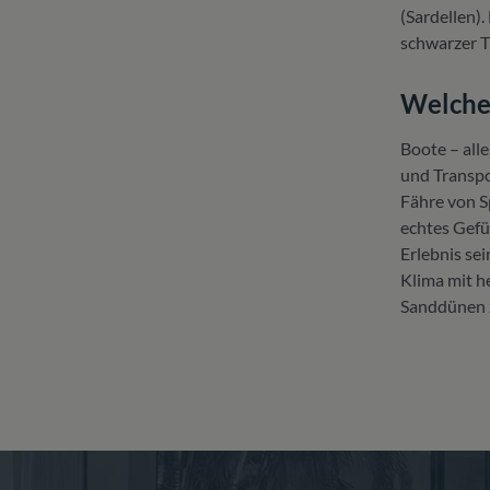
(Sardellen).
schwarzer Ti
Welche 
Boote – alle
und Transpo
Fähre von S
echtes Gefü
Erlebnis sei
Klima mit h
Sanddünen z