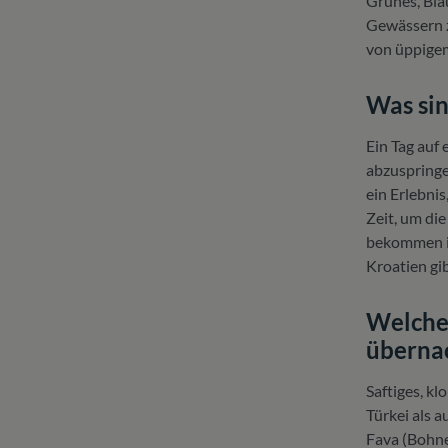
Grünes, Bla
Gewässern z
von üppigem
Was sin
Ein Tag auf
abzuspringe
ein Erlebni
Zeit, um di
bekommen im
Kroatien gib
Welche 
überna
Saftiges, kl
Türkei als 
Fava (Bohne