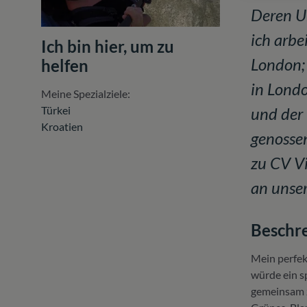
Deren Un
ich arbe
Ich bin hier, um zu
London; 
helfen
in Londo
Meine Spezialziele:
und der
Türkei
Kroatien
genossen
zu CV Vi
an unser
Beschre
Mein perfek
würde ein sp
gemeinsam z