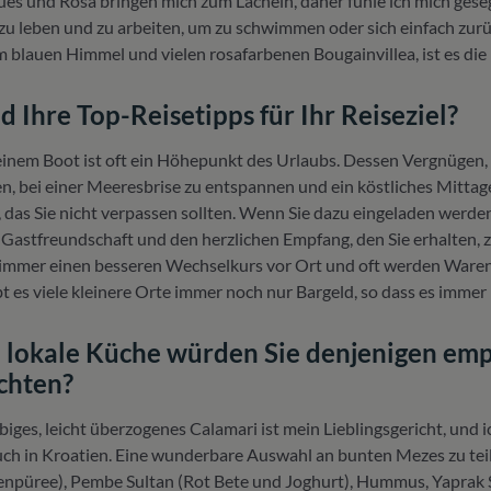
ues und Rosa bringen mich zum Lächeln, daher fühle ich mich gese
u leben und zu arbeiten, um zu schwimmen oder sich einfach zu
 blauen Himmel und vielen rosafarbenen Bougainvillea, ist es die
d Ihre Top-Reisetipps für Ihr Reiseziel?
 einem Boot ist oft ein Höhepunkt des Urlaubs. Dessen Vergnügen
n, bei einer Meeresbrise zu entspannen und ein köstliches Mittag
s, das Sie nicht verpassen sollten. Wenn Sie dazu eingeladen werd
e Gastfreundschaft und den herzlichen Empfang, den Sie erhalten, z
mer einen besseren Wechselkurs vor Ort und oft werden Waren 
t es viele kleinere Orte immer noch nur Bargeld, so dass es immer p
lokale Küche würden Sie denjenigen empfe
chten?
obiges, leicht überzogenes Calamari ist mein Lieblingsgericht, und 
auch in Kroatien. Eine wunderbare Auswahl an bunten Mezes zu teil
npüree), Pembe Sultan (Rot Bete und Joghurt), Hummus, Yaprak S