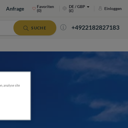
Favoriten
DE / GBP
Anfrage
Einloggen
(0)
(£)
+4922182827183
SUCHE
on, analyse site