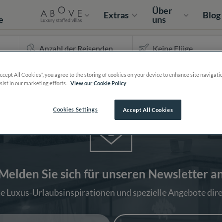
e
Über
Extras
Blog
e
uns
Accept All Cookies”, you agree to the storing of cookies on your device to enhance site navigati
sist in our marketing efforts.
View our Cookie Policy
Cookies Settings
Accept All Cookies
Melden Sie sich für unseren Newsletter a
ie Luxus-Urlaubsinspirationen und spezielle Angebote dire