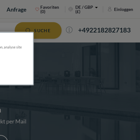
Favoriten
DE / GBP
Anfrage
Einloggen
(0)
(£)
+4922182827183
SUCHE
on, analyse site
n
kt per Mail