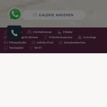
GALERIE ANSEHEN
Schlafen 6
3 Schlafzimmer
3 Bäder
Klimaanlage im Zimmer
Frühstücksservice
Concierge
Fitnessstudio
Infinity-Pool
Schwimmbecken
Tennisplatz
Wi-Fi
Teilen
Zu Favoriten hinzufügen
Preise für diese Immobilie sind auf Anfrage erhältlich.
Bitte rufen Sie die untenstehende Nummer an, um mit
einem Villa-Spezialisten über Preise und Verfügbarkeit
zu sprechen.
+44 (0)20 7261 5499