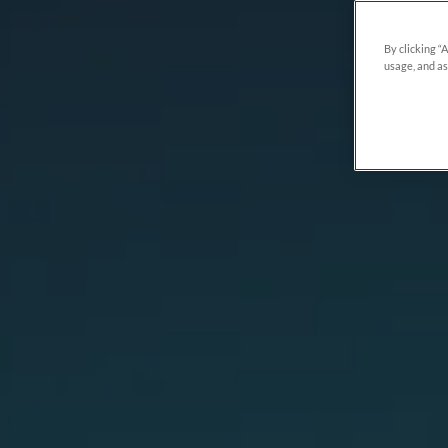
By clicking “
usage, and as