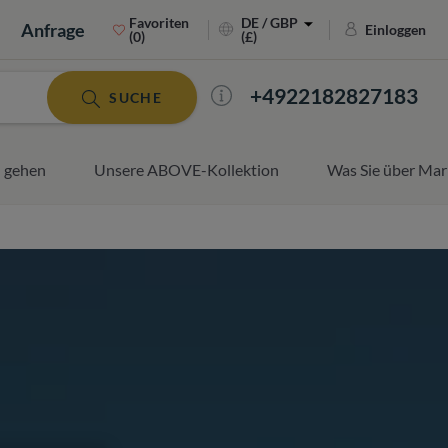
Favoriten
DE / GBP
Anfrage
Einloggen
(0)
(£)
+4922182827183
SUCHE
 gehen
Unsere ABOVE-Kollektion
Was Sie über Mar