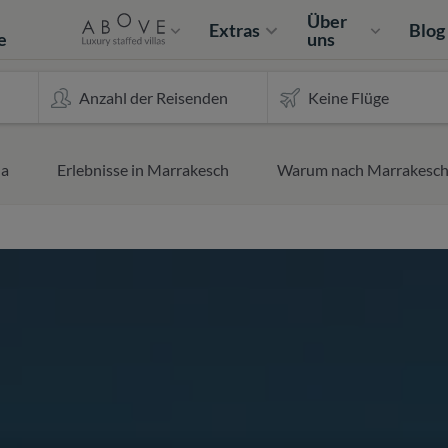
e
Über
Extras
Blog
e
uns
la
Erlebnisse in Marrakesch
Warum nach Marrakesch