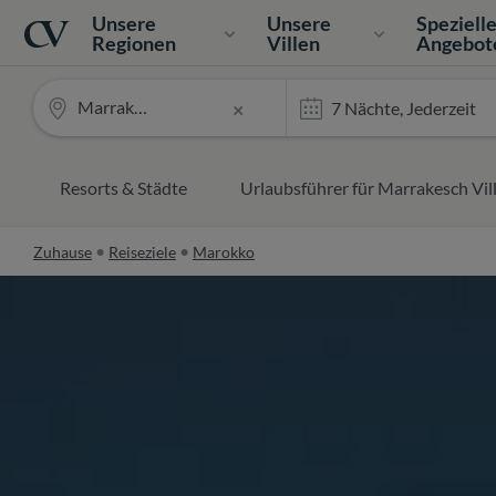
Navigation
Home
Unsere
Unsere
Speziell
Regionen
Villen
Angebot
Marrakesch
×
Resorts & Städte
Urlaubsführer für Marrakesch Vil
Zuhause
Reiseziele
Marokko