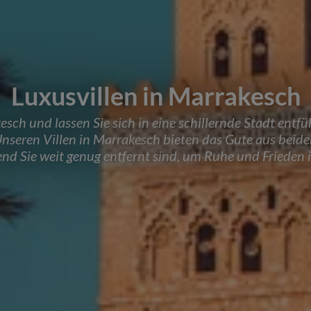
Luxusvillen in Marrakesch
kesch und lassen Sie sich in eine schillernde Stadt ent
nseren Villen in Marrakesch bieten das Gute aus beide
d Sie weit genug entfernt sind, um Ruhe und Frieden i