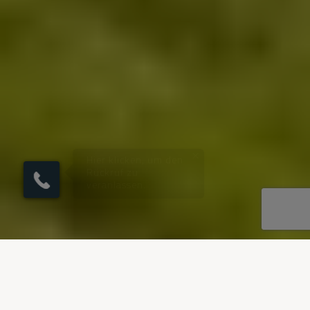
×
Hier klicken, um den
Rückruf zu
veranlassen.
UNSERE REISEZIELE