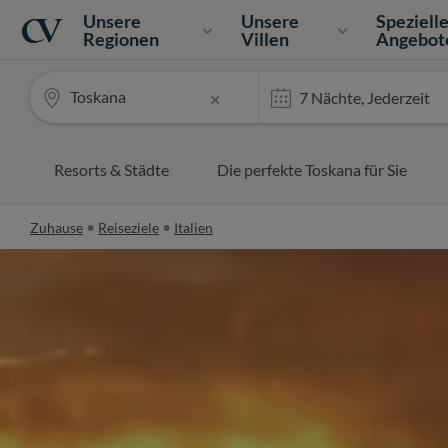
Navigation
Home
Unsere
Unsere
Speziell
Regionen
Villen
Angebot
Toskana
×
Resorts & Städte
Die perfekte Toskana für Sie
Zuhause
Reiseziele
Italien