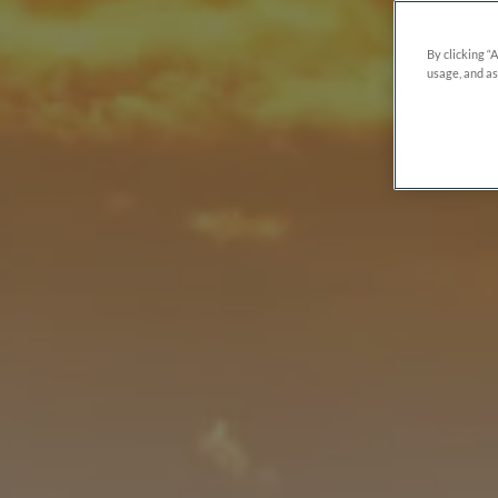
By clicking “
usage, and as