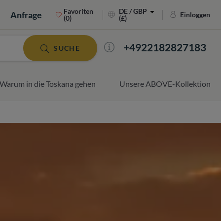
Favoriten
DE / GBP
Anfrage
Einloggen
(0)
(£)
+4922182827183
SUCHE
Warum in die Toskana gehen
Unsere ABOVE-Kollektion