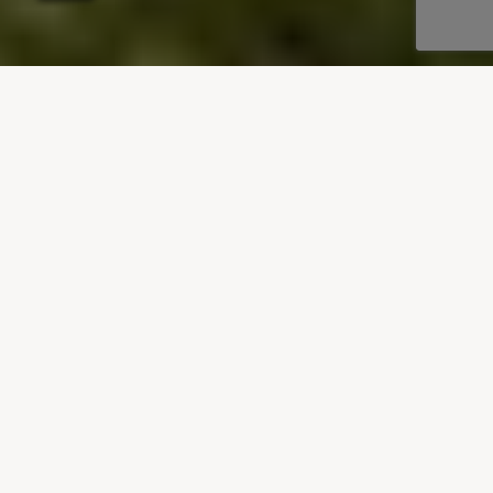
UNSERE REISEZIELE
Villen zu vermieten in
Sardinien
Unsere Villen auf Sardinien befinden sich alle in
Küstennähe. Der wunderschöne Costa Smeralda
liegt in unmittelbarer Nähe unserer
Nordostjuwelen oder an der schönen
Südwestküste – ein großartiger Tagesausflug in
viele der größeren Städte und Städte der Insel.
VILLEN ANSEHEN IN SARDINIEN