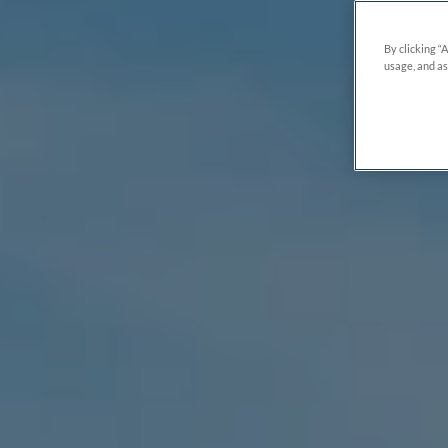
By clicking “
usage, and as