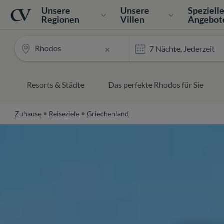
Navigation
Home
Unsere
Unsere
Speziell
Regionen
Villen
Angebot
Rhodos
×
Resorts & Städte
Das perfekte Rhodos für Sie
Zuhause
Reiseziele
Griechenland