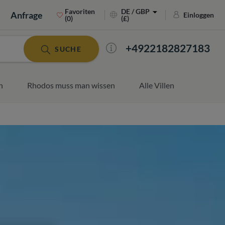
Favoriten
DE / GBP
Anfrage
Einloggen
(0)
(£)
+4922182827183
SUCHE
n
Rhodos muss man wissen
Alle Villen