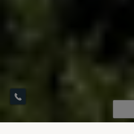
×
Hier klicken, um den
Rückruf zu
veranlassen.
UNSERE REISEZIELE