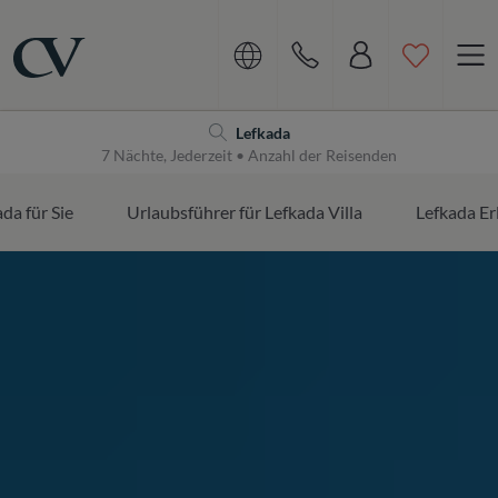
Navigation
Home
Lefkada
7 Nächte, Jederzeit • Anzahl der Reisenden
da für Sie
Urlaubsführer für Lefkada Villa
Lefkada Er