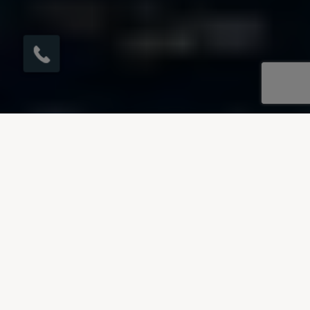
×
Möchten Sie einen
Rückruf in 1 Minute?
UNSERE REISEZIELE
Villen auf Kreta zu vermieten
Unsere Villen auf Kreta sind in zwei Bereiche
unterteilt: den Osten und den Westen. Im Osten
gibt es die entzückenden Agios Nikolaos an der
Küste, die lebhafte Hafenstadt Elounda und das
elegante Elonda Golf Resort. Während unsere