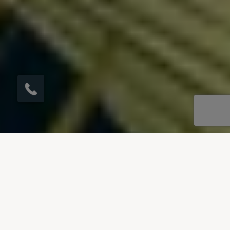
×
Hier klicken, um den
Rückruf zu
veranlassen.
UNSERE REISEZIELE
Villen zu vermieten in
Kefalonia