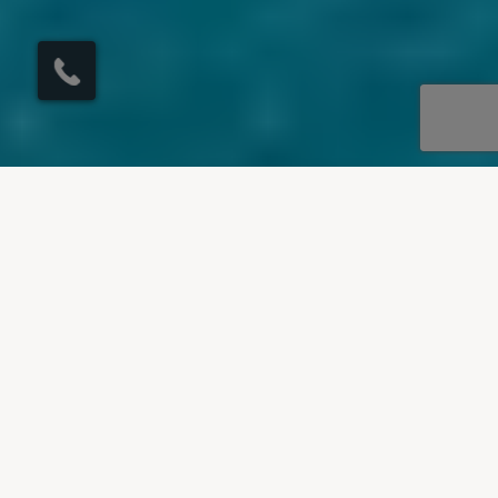
×
Hier klicken, um den
Rückruf zu
veranlassen.
UNSERE REISEZIELE
Villen zu vermieten in
Südfrankreich
Entdecken Sie unsere Villen zum Mieten in
Südfrankreich, eingebettet in hübsche ländliche
Landschaften und opulente Küstenstädte. Essen
Sie wie ein Einheimischer, wenn Sie
unvergessliche Mahlzeiten genießen, historische