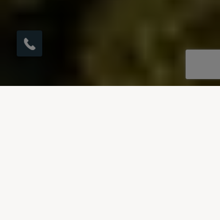
×
Hier klicken, um den
Rückruf zu
veranlassen.
UNSERE REISEZIELE
Villen zu vermieten in Côte
d’Azur
Unsere handverlesene Auswahl an Luxusvillen
befindet sich alle in fantastischen Lagen an der
Côte d’Azur. Genießen Sie die