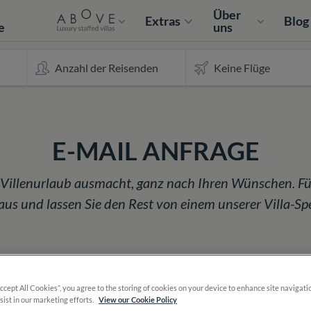
e
Über
Extras
Blog
e
uns
E-MAIL ANFRAGE
n Villenurlaub ausmacht, ganz nach Ihren Wünschen. Fü
s und lassen Sie den Rest von einem unserer Villa-Spez
Accept All Cookies”, you agree to the storing of cookies on your device to enhance site navigati
sist in our marketing efforts.
View our Cookie Policy