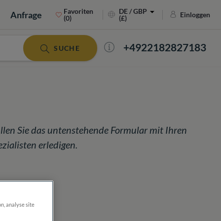
Favoriten
DE / GBP
Anfrage
Einloggen
(0)
(£)
+4922182827183
SUCHE
llen Sie das untenstehende Formular mit Ihren
ialisten erledigen.
on, analyse site