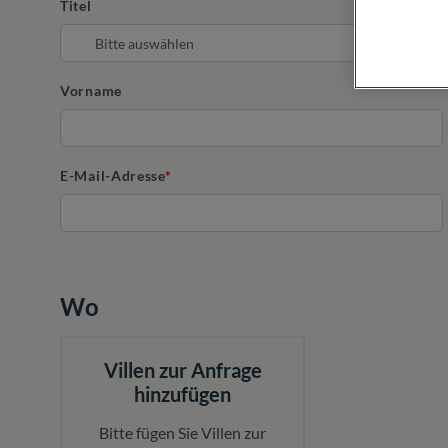
Titel
Vorname
E-Mail-Adresse
Wo
Villen zur Anfrage
hinzufügen
Bitte fügen Sie Villen zur