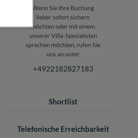
Wenn Sie Ihre Buchung
lieber sofort sichern
möchten oder mit einem
unserer Villa-Spezialisten
sprechen möchten, rufen Sie
uns an unter
+4922182827183
Shortlist
Telefonische Erreichbarkeit