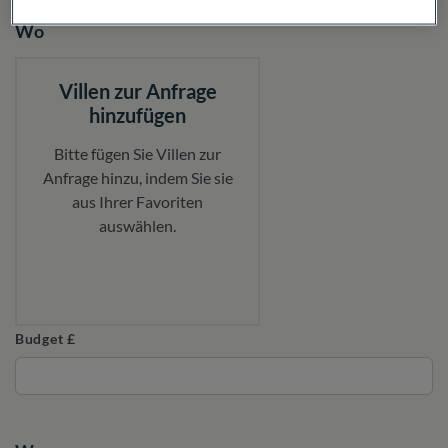
Wo
Villen zur Anfrage
hinzufügen
Bitte fügen Sie Villen zur
Anfrage hinzu, indem Sie sie
aus Ihrer Favoriten
auswählen.
Budget £