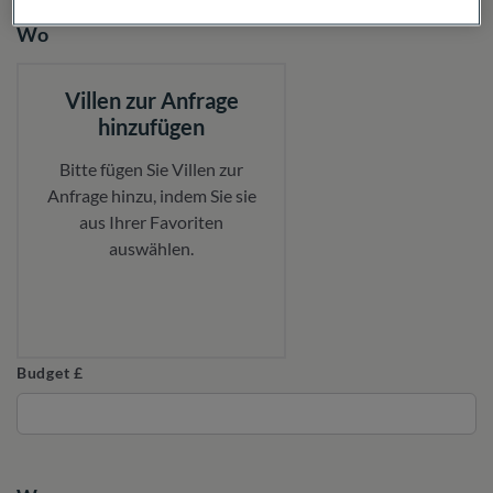
Wo
Villen zur Anfrage
hinzufügen
Bitte fügen Sie Villen zur
Anfrage hinzu, indem Sie sie
aus Ihrer Favoriten
auswählen.
Budget £