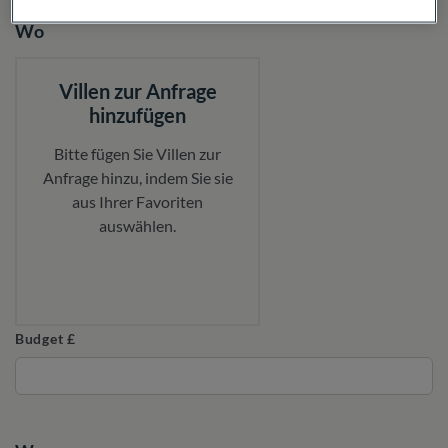
Wo
Villen zur Anfrage
hinzufügen
Bitte fügen Sie Villen zur
Anfrage hinzu, indem Sie sie
aus Ihrer Favoriten
auswählen.
Budget £