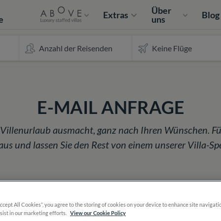
e
Über
Extras
Blog
e
uns
E-MAIL ANFRAGE
n Villenurlaub ausmacht, ganz nach Ihren Wünschen. Fü
s und lassen Sie den Rest von einem unserer Villa-Spez
Accept All Cookies”, you agree to the storing of cookies on your device to enhance site navigati
sist in our marketing efforts.
View our Cookie Policy