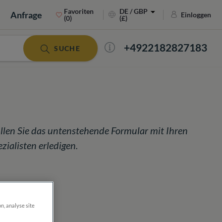
Favoriten
DE / GBP
Anfrage
Einloggen
(0)
(£)
+4922182827183
SUCHE
llen Sie das untenstehende Formular mit Ihren
ialisten erledigen.
on, analyse site