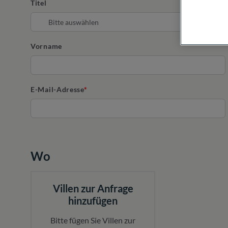
Titel
Vorname
E-Mail-Adresse
Wo
Villen zur Anfrage
hinzufügen
Bitte fügen Sie Villen zur