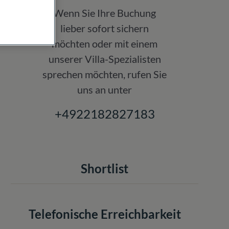
Wenn Sie Ihre Buchung
lieber sofort sichern
möchten oder mit einem
unserer Villa-Spezialisten
sprechen möchten, rufen Sie
uns an unter
+4922182827183
Shortlist
Telefonische Erreichbarkeit