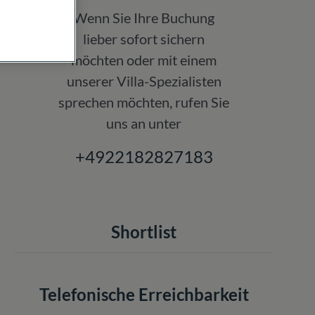
Wenn Sie Ihre Buchung
lieber sofort sichern
möchten oder mit einem
unserer Villa-Spezialisten
sprechen möchten, rufen Sie
uns an unter
+4922182827183
Shortlist
Telefonische Erreichbarkeit