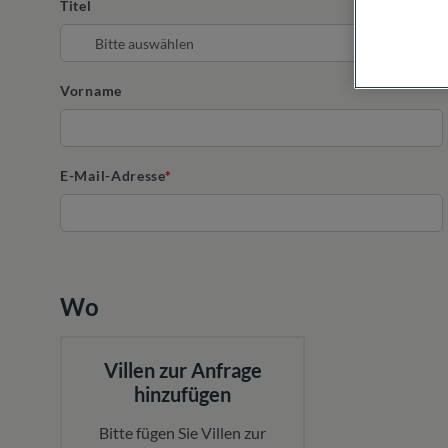
Titel
Vorname
E-Mail-Adresse
Wo
Villen zur Anfrage
hinzufügen
Bitte fügen Sie Villen zur