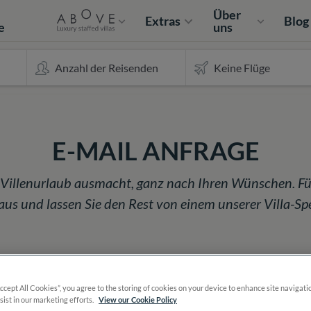
e
Über
Extras
Blog
e
uns
E-MAIL ANFRAGE
n Villenurlaub ausmacht, ganz nach Ihren Wünschen. Fü
s und lassen Sie den Rest von einem unserer Villa-Spez
Accept All Cookies”, you agree to the storing of cookies on your device to enhance site navigati
sist in our marketing efforts.
View our Cookie Policy