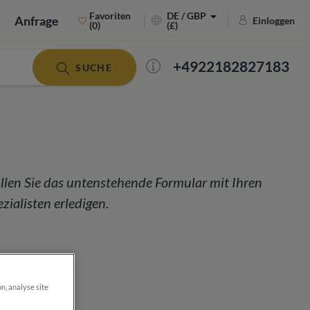
Favoriten
DE / GBP
Anfrage
Einloggen
(0)
(£)
+4922182827183
SUCHE
llen Sie das untenstehende Formular mit Ihren
ialisten erledigen.
on, analyse site