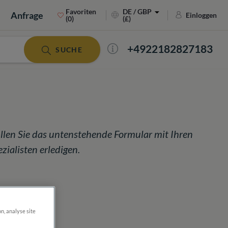
Favoriten
DE / GBP
Anfrage
Einloggen
(0)
(£)
+4922182827183
SUCHE
llen Sie das untenstehende Formular mit Ihren
ialisten erledigen.
on, analyse site