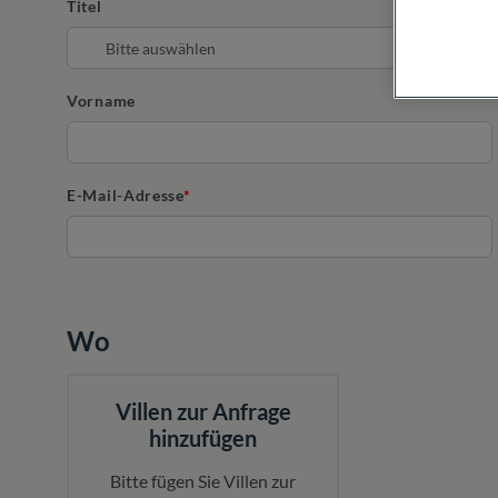
Titel
Vorname
E-Mail-Adresse
Wo
Villen zur Anfrage
hinzufügen
Bitte fügen Sie Villen zur