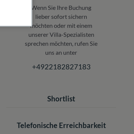
Wenn Sie Ihre Buchung
lieber sofort sichern
möchten oder mit einem
unserer Villa-Spezialisten
sprechen möchten, rufen Sie
uns an unter
+4922182827183
Shortlist
Telefonische Erreichbarkeit