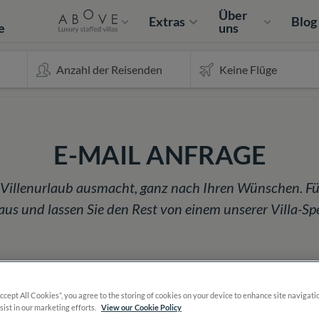
e
Über
Extras
Blog
e
uns
E-MAIL ANFRAGE
n Villenurlaub ausmacht, ganz nach Ihren Wünschen. Fü
s und lassen Sie den Rest von einem unserer Villa-Spez
Accept All Cookies”, you agree to the storing of cookies on your device to enhance site navigati
sist in our marketing efforts.
View our Cookie Policy