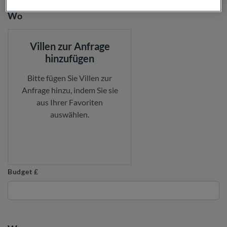
Wo
Villen zur Anfrage
hinzufügen
Bitte fügen Sie Villen zur
Anfrage hinzu, indem Sie sie
aus Ihrer Favoriten
auswählen.
Budget £